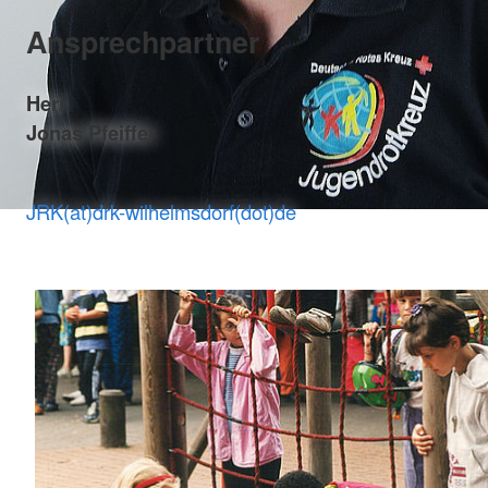
Ansprechpartner
Herr
Jonas Pfeiffer
JRK(at)drk-wilhelmsdorf(dot)de