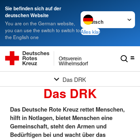
Sie befinden sich auf der
Sprache wechseln zu
deutschen Website
You are on the German website,
you can use the switch to switch to
Alles klar
the English one
Ortsverein
Wilhelmsdorf
Das DRK
Das DRK
Das Deutsche Rote Kreuz rettet Menschen,
hilft in Notlagen, bietet Menschen eine
Gemeinschaft, steht den Armen und
Bedürftigen bei und wacht über das