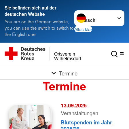
Sie befinden sich auf der
Sprache wechseln zu
deutschen Website
You are on the German website,
you can use the switch to switch to
Alles klar
the English one
Ortsverein
Wilhelmsdorf
Termine
Termine
13.09.2025
·
Veranstaltungen
Blutspenden im Jahr
2025/26