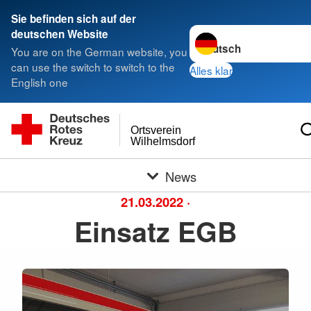
Sie befinden sich auf der
Sprache wechseln zu
deutschen Website
You are on the German website, you
can use the switch to switch to the
Alles klar
English one
Ortsverein
Wilhelmsdorf
News
21.03.2022
·
Einsatz EGB