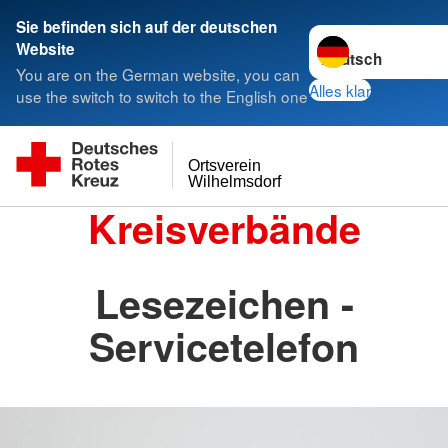
Sie befinden sich auf der deutschen
Sprache wechseln 
Website
You are on the German website, you can
Alles klar
use the switch to switch to the English one
Ortsverein
Wilhelmsdorf
Kreisverbände
Lesezeichen -
Servicetelefon