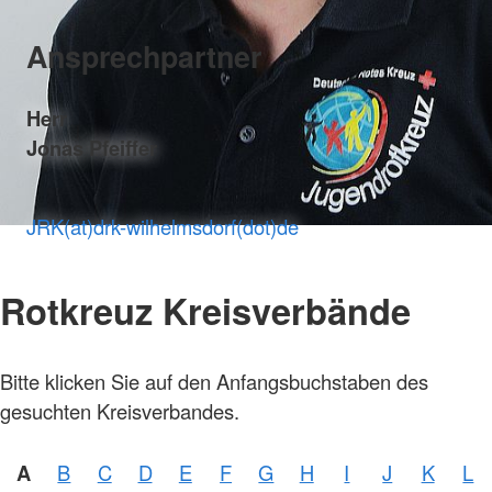
Ansprechpartner
Herr
Jonas Pfeiffer
JRK(at)drk-wilhelmsdorf(dot)de
Rotkreuz Kreisverbände
Bitte klicken Sie auf den Anfangsbuchstaben des
gesuchten Kreisverbandes.
A
B
C
D
E
F
G
H
I
J
K
L