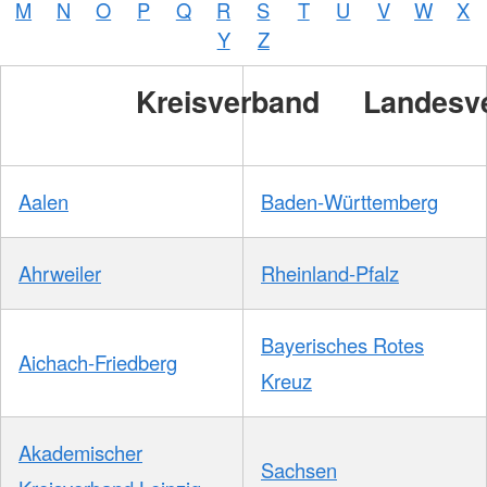
M
N
O
P
Q
R
S
T
U
V
W
X
Y
Z
Kreisverband
Landesv
Aalen
Baden-Württemberg
Ahrweiler
Rheinland-Pfalz
Bayerisches Rotes
Aichach-Friedberg
Kreuz
Akademischer
Sachsen