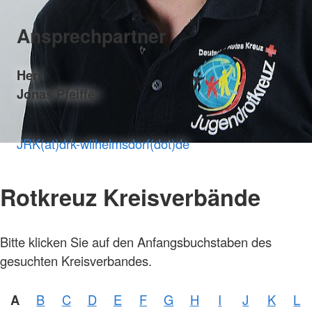
Ansprechpartner
Herr
Jonas Pfeiffer
JRK(at)drk-wilhelmsdorf(dot)de
Rotkreuz Kreisverbände
Bitte klicken Sie auf den Anfangsbuchstaben des
gesuchten Kreisverbandes.
A
B
C
D
E
F
G
H
I
J
K
L