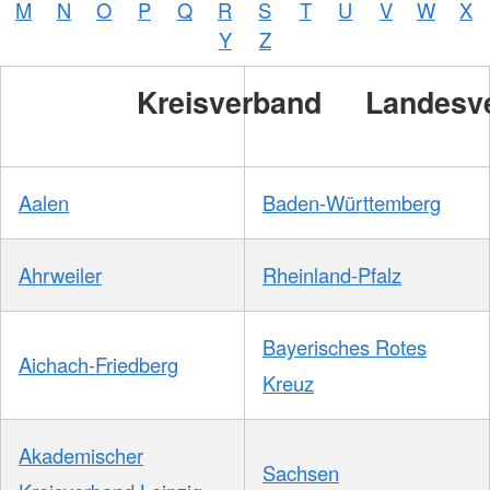
M
N
O
P
Q
R
S
T
U
V
W
X
Y
Z
Kreisverband
Landesv
Aalen
Baden-Württemberg
Ahrweiler
Rheinland-Pfalz
Bayerisches Rotes
Aichach-Friedberg
Kreuz
Akademischer
Sachsen