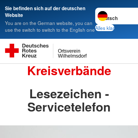
Sie befinden sich auf der deutschen
Sprache wechseln 
Website
You are on the German website, you can
Alles klar
use the switch to switch to the English one
Ortsverein
Wilhelmsdorf
Kreisverbände
Lesezeichen -
Servicetelefon