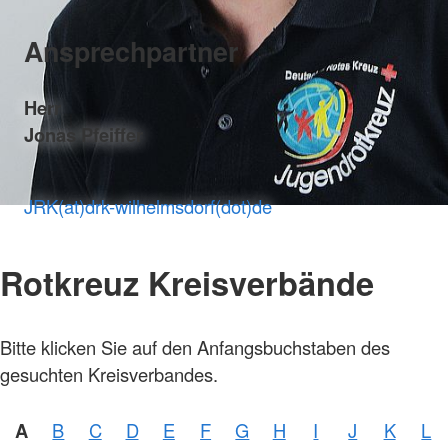
Ansprechpartner
Herr
Jonas Pfeiffer
JRK(at)drk-wilhelmsdorf(dot)de
Rotkreuz Kreisverbände
Bitte klicken Sie auf den Anfangsbuchstaben des
gesuchten Kreisverbandes.
A
B
C
D
E
F
G
H
I
J
K
L