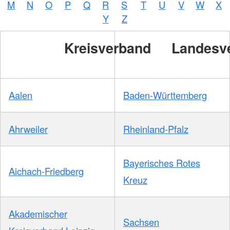
M
N
O
P
Q
R
S
T
U
V
W
X
Y
Z
Kreisverband
Landesv
Aalen
Baden-Württemberg
Ahrweiler
Rheinland-Pfalz
Bayerisches Rotes
Aichach-Friedberg
Kreuz
Akademischer
Sachsen