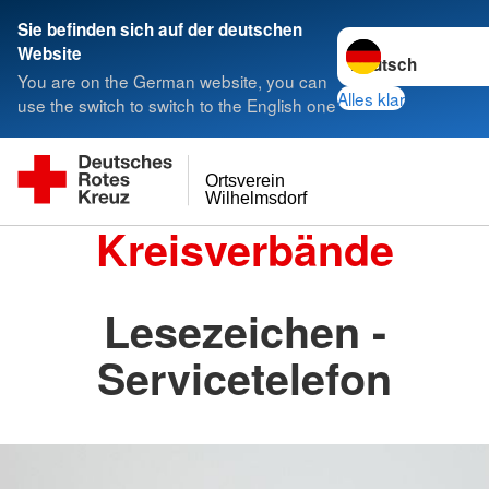
Sie befinden sich auf der deutschen
Sprache wechseln 
Website
You are on the German website, you can
Alles klar
use the switch to switch to the English one
Ortsverein
Wilhelmsdorf
Kreisverbände
Lesezeichen -
Servicetelefon