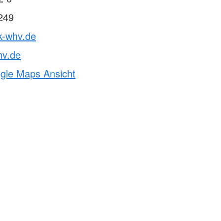
249
k-whv.de
hv.de
ogle Maps Ansicht