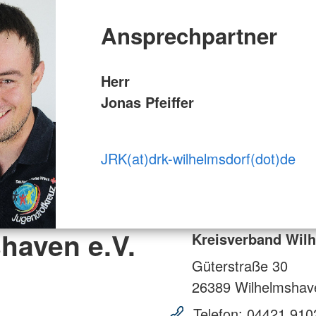
Ansprechpartner
Herr
Jonas Pfeiffer
JRK(at)drk-wilhelmsdorf(dot)de
haven e.V.
Kreisverband Wilh
Güterstraße 30
26389
Wilhelmshav
Telefon:
04421 910