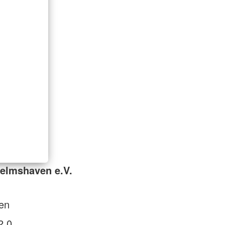
elmshaven e.V.
en
2 0