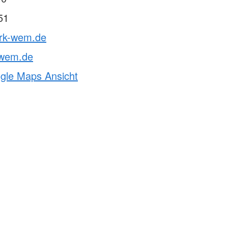
51
drk-wem.de
-wem.de
ogle Maps Ansicht