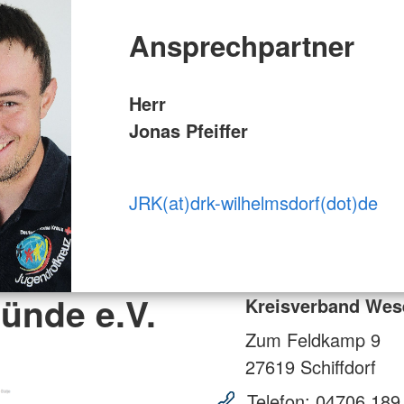
Ansprechpartner
Herr
Jonas Pfeiffer
JRK(at)drk-wilhelmsdorf(dot)de
ünde e.V.
Kreisverband Wes
Zum Feldkamp 9
27619
Schiffdorf
Telefon:
04706 189