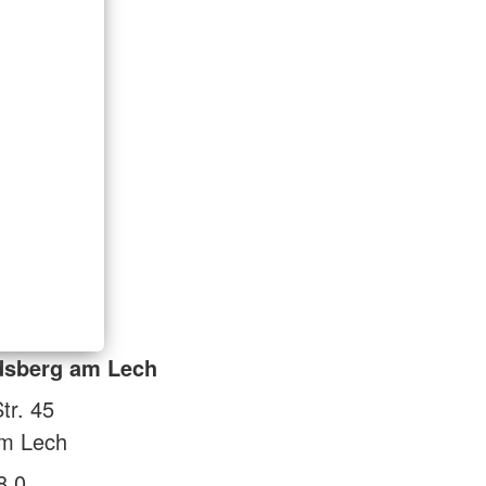
dsberg am Lech
tr. 45
m Lech
8 0