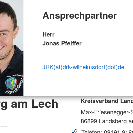
Ansprechpartner
Herr
Jonas Pfeiffer
JRK(at)drk-wilhelmsdorf(dot)de
rg am Lech
Kreisverband Lan
Max-Friesenegger-S
86899
Landsberg a
Telefon:
08191 918