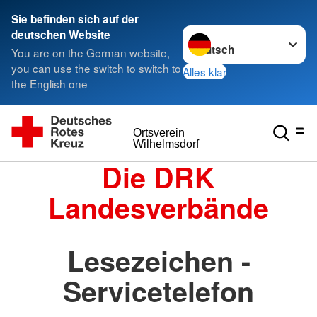
Sie befinden sich auf der
Sprache wechseln zu
deutschen Website
You are on the German website,
you can use the switch to switch to
Alles klar
the English one
Ortsverein
Wilhelmsdorf
Die DRK
Landesverbände
Lesezeichen -
Servicetelefon