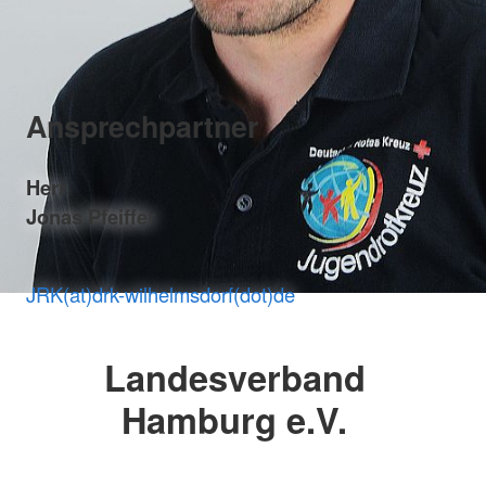
Ansprechpartner
Herr
Jonas Pfeiffer
JRK(at)drk-wilhelmsdorf(dot)de
Landesverband
Hamburg e.V.