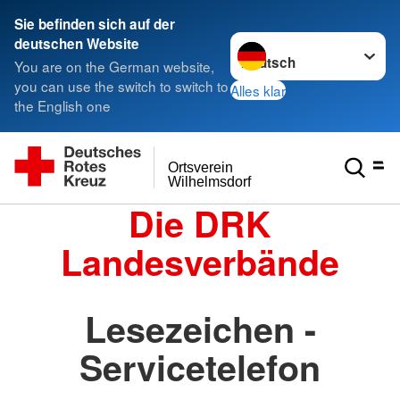
Sie befinden sich auf der
Sprache wechseln zu
deutschen Website
You are on the German website,
you can use the switch to switch to
Alles klar
the English one
Ortsverein
Wilhelmsdorf
Die DRK
Landesverbände
Lesezeichen -
Servicetelefon