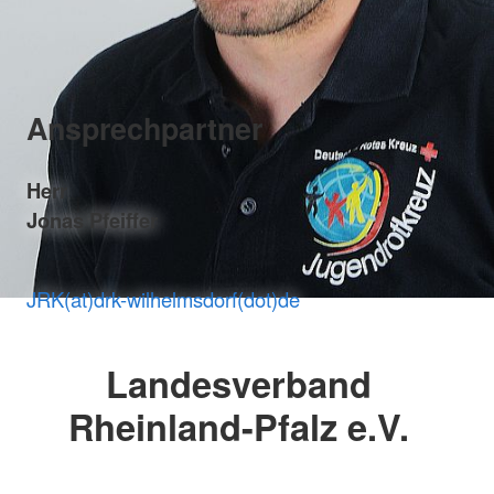
Ansprechpartner
Herr
Jonas Pfeiffer
JRK(at)drk-wilhelmsdorf(dot)de
Landesverband
Rheinland-Pfalz e.V.