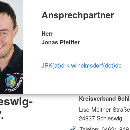
Ansprechpartner
Herr
Jonas Pfeiffer
JRK(at)drk-wilhelmsdorf(dot)de
eswig-
Kreisverband Schl
Lise-Meitner-Straße
.
24837
Schleswig
Telefon:
04621 819