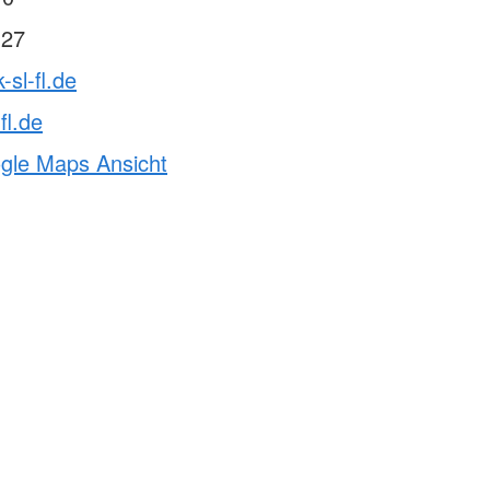
 27
-sl-fl.de
fl.de
ogle Maps Ansicht