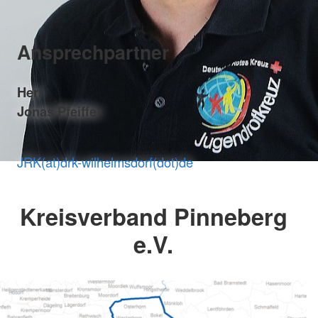
Ansprechpartner
Herr
Jonas Pfeiffer
JRK(at)drk-wilhelmsdorf(dot)de
Kreisverband Pinneberg
e.V.