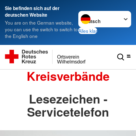
Sie befinden sich auf der
Sprache wechseln zu
deutschen Website
You are on the German website,
you can use the switch to switch to
Alles klar
the English one
Ortsverein
Wilhelmsdorf
Kreisverbände
Lesezeichen -
Servicetelefon